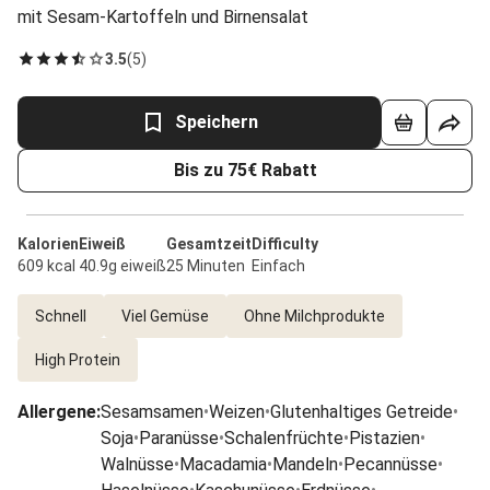
mit Sesam-Kartoffeln und Birnensalat
3.5
(
5
)
Speichern
Bis zu 75€ Rabatt
Kalorien
Eiweiß
Gesamtzeit
Difficulty
609 kcal
40.9g eiweiß
25 Minuten
Einfach
Schnell
Viel Gemüse
Ohne Milchprodukte
High Protein
Allergene
:
Sesamsamen
•
Weizen
•
Glutenhaltiges Getreide
•
Soja
•
Paranüsse
•
Schalenfrüchte
•
Pistazien
•
Walnüsse
•
Macadamia
•
Mandeln
•
Pecannüsse
•