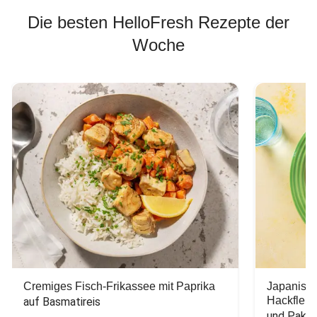
Die besten HelloFresh Rezepte der
Woche
Cremiges Fisch-Frikassee mit Paprika
Japanisc
Hackfleis
auf Basmatireis
und Pak C