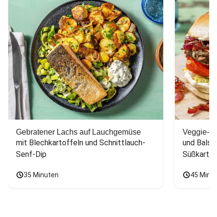
Gebratener Lachs auf Lauchgemüse
Veggie-Bu
mit Blechkartoffeln und Schnittlauch-
und Balsa
Senf-Dip
Süßkarto
35 Minuten
45 Minu