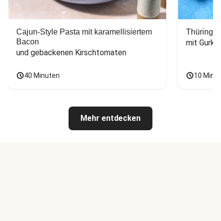
Cajun-Style Pasta mit karamellisiertem
Thüringer
Bacon
mit Gurke
und gebackenen Kirschtomaten
40 Minuten
10 Minu
Mehr entdecken