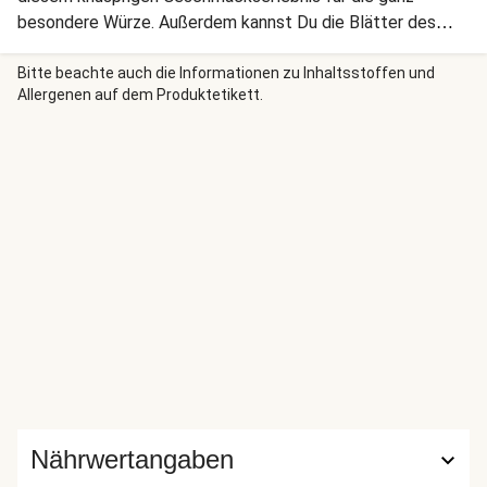
besondere Würze. Außerdem kannst Du die Blätter des
Kohlrabi mitverwenden. Schnell zubereitet, raffiniert und so
lecker! Guten Appetit!
Bitte beachte auch die Informationen zu Inhaltsstoffen und
Allergenen auf dem Produktetikett.
Nährwertangaben