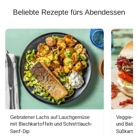
Beliebte Rezepte fürs Abendessen
Gebratener Lachs auf Lauchgemüse
Veggie-Bu
mit Blechkartoffeln und Schnittlauch-
und Balsa
Senf-Dip
Süßkarto