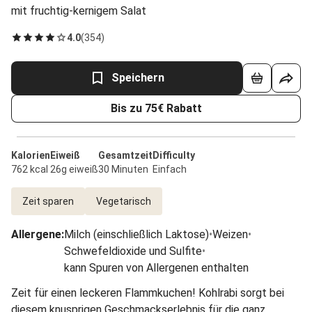
mit fruchtig-kernigem Salat
4.0
(
354
)
Speichern
Bis zu 75€ Rabatt
Kalorien
Eiweiß
Gesamtzeit
Difficulty
762 kcal
26g eiweiß
30 Minuten
Einfach
Zeit sparen
Vegetarisch
Allergene
:
Milch (einschließlich Laktose)
•
Weizen
•
Schwefeldioxide und Sulfite
•
kann Spuren von Allergenen enthalten
Zeit für einen leckeren Flammkuchen! Kohlrabi sorgt bei
diesem knusprigen Geschmackserlebnis für die ganz